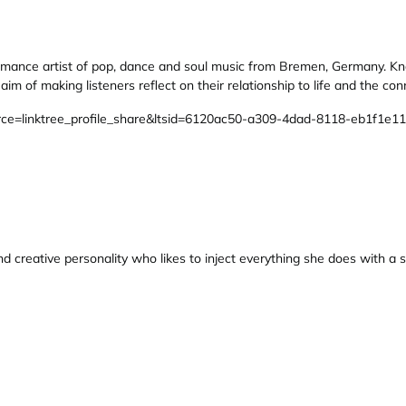
formance artist of pop, dance and soul music from Bremen, Germany. K
aim of making listeners reflect on their relationship to life and the c
ource=linktree_profile_share&ltsid=6120ac50-a309-4dad-8118-eb1f1e1
and creative personality who likes to inject everything she does with a
.