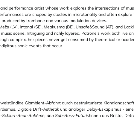
 and performance artist whose work explores the intersections of musi
rformances are shaped by studies in microtonality and often explore t
s produced by trombone and various modulation devices.
u Mežs (LV), Intonal (SE), Meakusma (BE), Unsafe&Sound (AT), and La
usic scene. Intriguing and richly layered, Patrone’s work both live an
hough complex, her pieces never get consumed by theoretical or academi
endipitous sonic events that occur.
e zweistündige Glambient-Abfahrt durch destrukturierte Klanglandsc
ismus, Digitale Drift-Ästhetik und analoger Delay-Eskapismus - ein
s-Schlurf-Beat-Bohème, den Sub-Bass-Futurist
innen aus Bristol, Detr