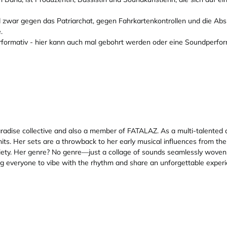
d zwar gegen das Patriarchat, gegen Fahrkartenkontrollen und die Abs
.
 performativ - hier kann auch mal gebohrt werden oder eine Soundperf
 Paradise collective and also a member of FATALAZ. As a multi-talented 
ts. Her sets are a throwback to her early musical influences from the 
iety. Her genre? No genre—just a collage of sounds seamlessly woven t
ing everyone to vibe with the rhythm and share an unforgettable experie