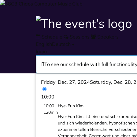
Schedule
Sessions
Speakers
English
Deutsch
•
login
To see our schedule with full functional
Friday, Dec. 27, 2024
Saturday, Dec. 28, 
10:00
10:00
Hye-Eun Kim
120min
Hye-Eun Kim, ist eine deutsch-koreanisch
und sich wiederholenden, hypnotischen Sc
experimentellen Bereiche verschiedener
Vergangenheit, Gegenwart und einer mög