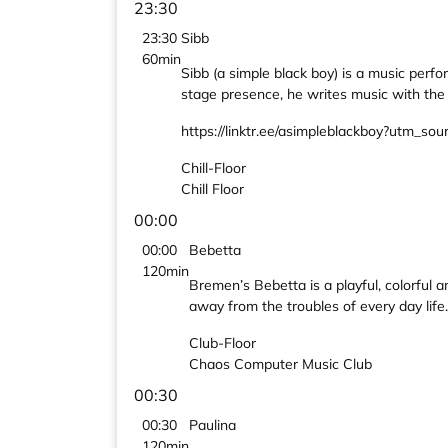
23:30
23:30
Sibb
60min
Sibb (a simple black boy) is a music per
stage presence, he writes music with the 
https://linktr.ee/asimpleblackboy?utm_s
Chill-Floor
Chill Floor
00:00
00:00
Bebetta
120min
Bremen’s Bebetta is a playful, colorful 
away from the troubles of every day life
Club-Floor
Chaos Computer Music Club
00:30
00:30
Paulina
120min