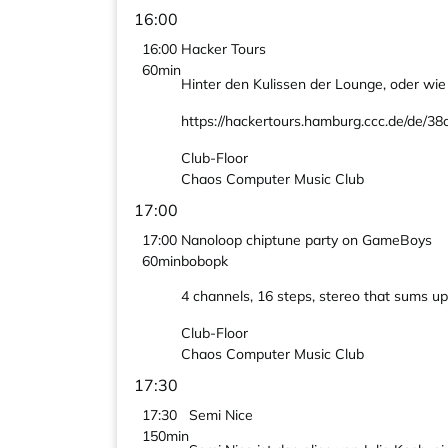
16:00
16:00
Hacker Tours
60min
Hinter den Kulissen der Lounge, oder wie 
https://hackertours.hamburg.ccc.de/de/38
Club-Floor
Chaos Computer Music Club
17:00
17:00
Nanoloop chiptune party on GameBoys
60min
bobopk
4 channels, 16 steps, stereo that sums u
Club-Floor
Chaos Computer Music Club
17:30
17:30
Semi Nice
150min