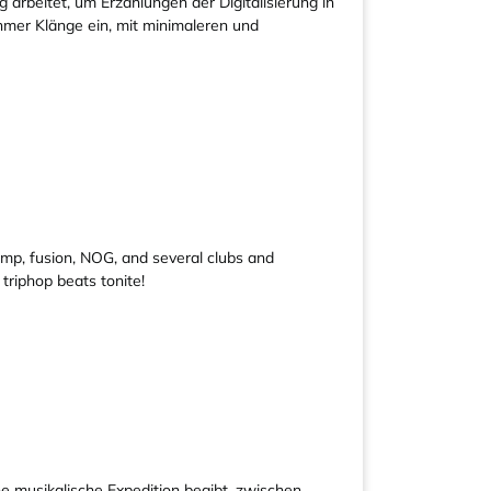
 arbeitet, um Erzählungen der Digitalisierung in
ehmer Klänge ein, mit minimaleren und
camp, fusion, NOG, and several clubs and
triphop beats tonite!
ine musikalische Expedition begibt, zwischen