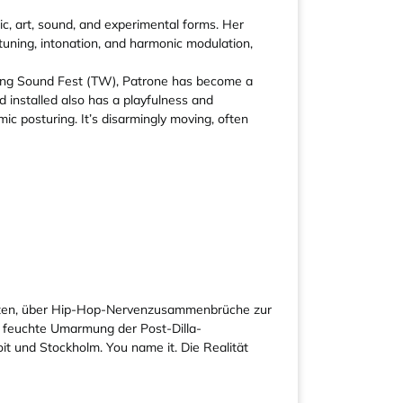
c, art, sound, and experimental forms. Her
uning, intonation, and harmonic modulation,
cking Sound Fest (TW), Patrone has become a
d installed also has a playfulness and
c posturing. It’s disarmingly moving, often
haften, über Hip-Hop-Nervenzusammenbrüche zur
e feuchte Umarmung der Post-Dilla-
oit und Stockholm. You name it. Die Realität