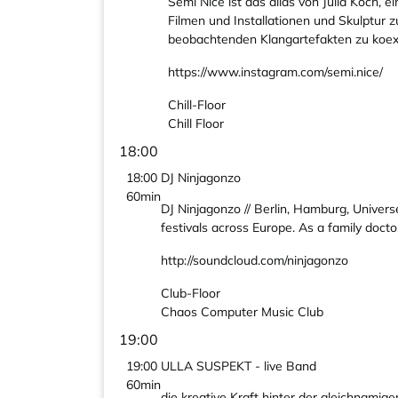
Semi Nice ist das alias von Julia Koch, 
Filmen und Installationen und Skulptur z
beobachtenden Klangartefakten zu koexist
https://www.instagram.com/semi.nice/
Chill-Floor
Chill Floor
18:00
18:00
DJ Ninjagonzo
60min
DJ Ninjagonzo // Berlin, Hamburg, Univers
festivals across Europe. As a family doc
http://soundcloud.com/ninjagonzo
Club-Floor
Chaos Computer Music Club
19:00
19:00
ULLA SUSPEKT - live Band
60min
die kreative Kraft hinter der gleichnamige