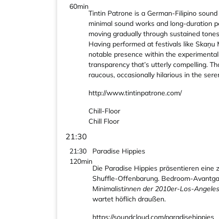
60min
Tintin Patrone is a German-Filipino sound
minimal sound works and long-duration pe
moving gradually through sustained tone
Having performed at festivals like Skaņ
notable presence within the experimental m
transparency that’s utterly compelling. T
raucous, occasionally hilarious in the ser
http://www.tintinpatrone.com/
Chill-Floor
Chill Floor
21:30
21:30
Paradise Hippies
120min
Die Paradise Hippies präsentieren ein
Shuffle-Offenbarung. Bedroom-Avantgard
Minimalist
innen der 2010er-Los-Angele
wartet höflich draußen.
https://soundcloud.com/paradisehippies