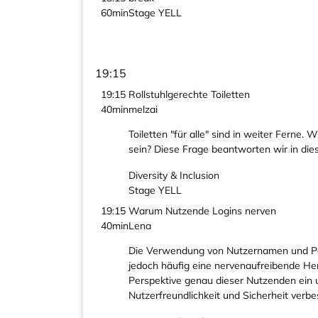
60min
Stage YELL
19:15
19:15
Rollstuhlgerechte Toiletten
40min
melzai
Toiletten "für alle" sind in weiter Ferne
sein? Diese Frage beantworten wir in die
Diversity & Inclusion
Stage YELL
19:15
Warum Nutzende Logins nerven
40min
Lena
Die Verwendung von Nutzernamen und Passw
jedoch häufig eine nervenaufreibende Hera
Perspektive genau dieser Nutzenden ein u
Nutzerfreundlichkeit und Sicherheit verb