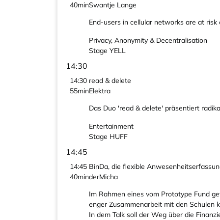
40min
Swantje Lange
End-users in cellular networks are at risk
Privacy, Anonymity & Decentralisation
Stage YELL
14:30
14:30
read & delete
55min
Elektra
Das Duo 'read & delete' präsentiert radik
Entertainment
Stage HUFF
14:45
14:45
BinDa, die flexible Anwesenheitserfassun
40min
derMicha
Im Rahmen eines vom Prototype Fund gef
enger Zusammenarbeit mit den Schulen k
In dem Talk soll der Weg über die Finan