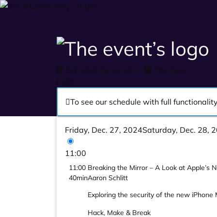
Schedule
Sessions
Speakers
login
To see our schedule with full functional
Friday, Dec. 27, 2024
Saturday, Dec. 28, 
11:00
11:00
Breaking the Mirror – A Look at Apple’s
40min
Aaron Schlitt
Exploring the security of the new iPhone 
Hack, Make & Break