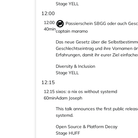
Stage YELL
12:00
12:00
Passierschein SBGG oder auch Geschi
40min
captain maramo
Das neue Gesetz über die Selbstbestimmu
Geschlechtseintrag und ihre Vornamen än
Erfahrungen, damit ihr eurer Ziel einfacher
Diversity & Inclusion
Stage YELL
12:15
12:15
sixos: a nix os without systemd
60min
Adam Joseph
This talk announces the first public relea
systemd.
Open Source & Platform Decay
Stage HUFF