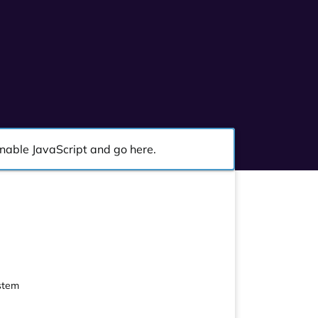
 enable JavaScript and go
here
.
ystem